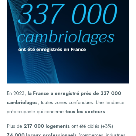
En 2023,
la France a enregistré près de 337 000
cambriolages
, toutes zones confondues. Une tendance
préoccupante qui concerne
tous les secteurs
:
Plus de
217 000 logements
ont été ciblés (+3%)
74 000 locaux professionnels
(commerces, industries,